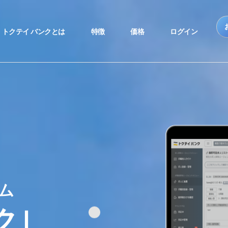
トクテイ バンクとは
特徴
価格
ログイン
ム
ク｣